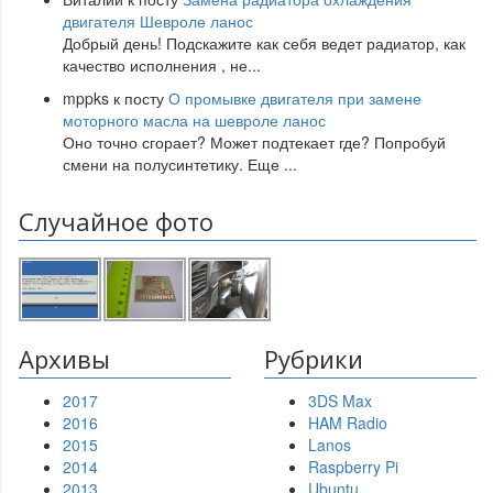
двигателя Шевроле ланос
Добрый день! Подскажите как себя ведет радиатор, как
качество исполнения , не
...
mppks
к посту
О промывке двигателя при замене
моторного масла на шевроле ланос
Оно точно сгорает? Может подтекает где? Попробуй
смени на полусинтетику. Еще
...
Случайное фото
Архивы
Рубрики
2017
3DS Max
2016
HAM Radio
2015
Lanos
2014
Raspberry Pi
2013
Ubuntu