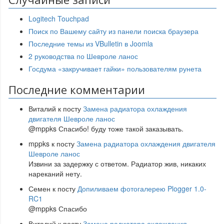
Logitech Touchpad
Поиск по Вашему сайту из панели поиска браузера
Последние темы из VBulletin в Joomla
2 руководства по Шевроле ланос
Госдума «закручивает гайки» пользователям рунета
Последние комментарии
Виталий
к посту
Замена радиатора охлаждения
двигателя Шевроле ланос
@mppks Спасибо! буду тоже такой заказывать.
mppks
к посту
Замена радиатора охлаждения двигателя
Шевроле ланос
Извини за задержку с ответом. Радиатор жив, никаких
нареканий нету.
Семен
к посту
Допиливаем фотогалерею Plogger 1.0-
RC1
@mppks Спасибо
Виталий
к посту
Замена радиатора охлаждения