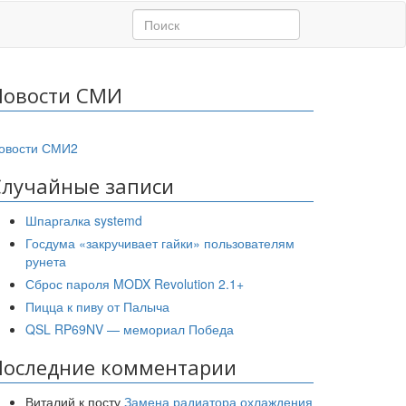
Новости СМИ
овости СМИ2
Случайные записи
Шпаргалка systemd
Госдума «закручивает гайки» пользователям
рунета
Сброс пароля MODX Revolution 2.1+
Пицца к пиву от Палыча
QSL RP69NV — мемориал Победа
Последние комментарии
Виталий
к посту
Замена радиатора охлаждения