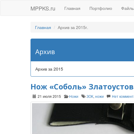
MPPKS.ru
Главная
Портфолио
Файл
Главная
Архив за 2015г.
Архив
Архив за 2015
Нож «Соболь» Златоусто
21 июля 2015
Ножи
ЗОК
,
ножи
Нет коммент