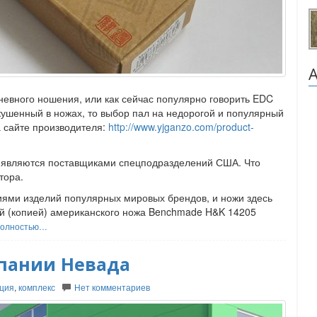
невного ношения, или как сейчас популярно говорить EDC
искушенный в ножах, то выбор пал на недорогой и популярный
 сайте производителя:
http://www.yjganzo.com/product-
 и являются поставщиками спецподразделений США. Что
тора.
пиями изделий популярных мировых брендов, и ножи здесь
й (копией) американского ножа Benchmade H&K 14205
полностью…
пании Невада
ция
,
комплекс
Нет комментариев