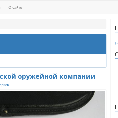
ы
О сайте
Н
вской оружейной компании
ариев