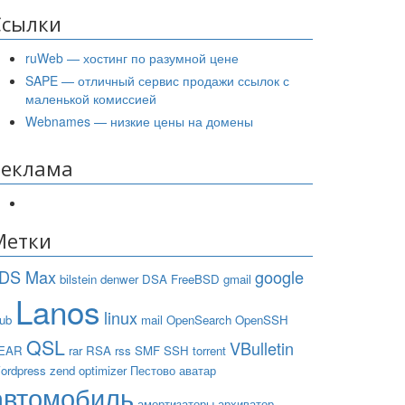
Ссылки
ruWeb — хостинг по разумной цене
SAPE — отличный сервис продажи ссылок с
маленькой комиссией
Webnames — низкие цены на домены
Реклама
Метки
DS Max
google
bilstein
denwer
DSA
FreeBSD
gmail
Lanos
linux
rub
mail
OpenSearch
OpenSSH
QSL
VBulletin
EAR
rar
RSA
rss
SMF
SSH
torrent
ordpress
zend optimizer
Пестово
аватар
автомобиль
амортизаторы
архиватор