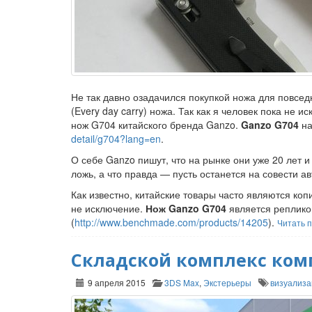
Не так давно озадачился покупкой ножа для повсед
(Every day carry) ножа. Так как я человек пока не 
нож G704 китайского бренда Ganzo.
Ganzo G704
на
detail/g704?lang=en
.
О себе Ganzo пишут, что на рынке они уже 20 лет
ложь, а что правда — пусть останется на совести ав
Как известно, китайские товары часто являются ко
не исключение.
Нож Ganzo G704
является реплико
(
http://www.benchmade.com/products/14205
).
Читать 
Складской комплекс ком
9 апреля 2015
3DS Max
,
Экстерьеры
визуализа