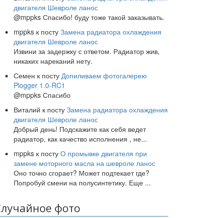
двигателя Шевроле ланос
@mppks Спасибо! буду тоже такой заказывать.
mppks
к посту
Замена радиатора охлаждения
двигателя Шевроле ланос
Извини за задержку с ответом. Радиатор жив,
никаких нареканий нету.
Семен
к посту
Допиливаем фотогалерею
Plogger 1.0-RC1
@mppks Спасибо
Виталий
к посту
Замена радиатора охлаждения
двигателя Шевроле ланос
Добрый день! Подскажите как себя ведет
радиатор, как качество исполнения , не
...
mppks
к посту
О промывке двигателя при
замене моторного масла на шевроле ланос
Оно точно сгорает? Может подтекает где?
Попробуй смени на полусинтетику. Еще
...
Случайное фото