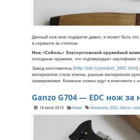
Данный нож мне подарили давно, и может быть это к
в серванте за стеклом.
Нож «Соболь» Златоустовской оружейной ком
холодным оружием, что подтверждает сертификат 
Завод изготовитель (
http://zok.ru/product_3597.html
)
материалом стали клинка, разным материалом руко
гравировками. Кожаные ножны идут в комплекте с 
Ganzo G704 — EDC нож за
18 июля 2015
Ножи
Aliexpress
,
EDC
,
Ganzo
,
нож