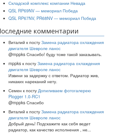
Складской комплекс компании Невада
QSL RP69NV — мемориал Победа
QSL RP67NV, PR68NV — мемориал Победа
Последние комментарии
Виталий
к посту
Замена радиатора охлаждения
двигателя Шевроле ланос
@mppks Спасибо! буду тоже такой заказывать.
mppks
к посту
Замена радиатора охлаждения
двигателя Шевроле ланос
Извини за задержку с ответом. Радиатор жив,
никаких нареканий нету.
Семен
к посту
Допиливаем фотогалерею
Plogger 1.0-RC1
@mppks Спасибо
Виталий
к посту
Замена радиатора охлаждения
двигателя Шевроле ланос
Добрый день! Подскажите как себя ведет
радиатор, как качество исполнения , не
...