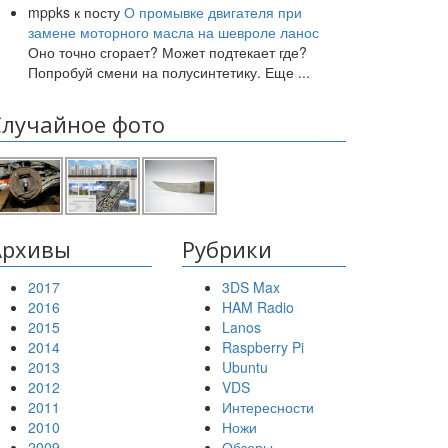
mppks
к посту
О промывке двигателя при
замене моторного масла на шевроле ланос
Оно точно сгорает? Может подтекает где?
Попробуй смени на полусинтетику. Еще
...
Случайное фото
Архивы
Рубрики
2017
3DS Max
2016
HAM Radio
2015
Lanos
2014
Raspberry Pi
2013
Ubuntu
2012
VDS
2011
Интересности
2010
Ножи
2009
Обзоры