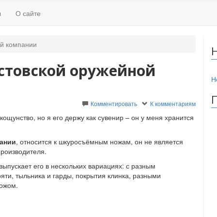
ы
О сайте
й компании
стовской оружейной
Н
Комментировать
К комментариям
ощунство, но я его держу как сувенир – он у меня хранится
пании
, относится к шкуросъёмным ножам, он не является
производителя.
 выпускает его в нескольких вариациях: с разным
яти, тыльника и гарды, покрытия клинка, разными
ножом.