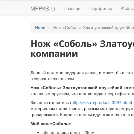
MPPKS.ru
Главная
Портфолио
Файл
Ножи
Нож «Соболь» Златоустовской оружейно
Нож «Соболь» Златоу
компании
Данный нож мне подарили давно, и может быть это к
в серванте за стеклом.
Нож «Соболь» Златоустовской оружейной ком
холодным оружием, что подтверждает сертификат 
Завод изготовитель (
http://zok.ru/product_3597.html
)
материалом стали клинка, разным материалом руко
гравировками. Кожаные ножны идут в комплекте с 
Мой нож «Соболь»
общая длина ножа – 25см;