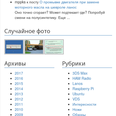
mppks
к посту
О промывке двигателя при замене
моторного масла на шевроле ланос
Оно точно сгорает? Может подтекает где? Попробуй
смени на полусинтетику. Еще
...
Случайное фото
Архивы
Рубрики
2017
3DS Max
2016
HAM Radio
2015
Lanos
2014
Raspberry Pi
2013
Ubuntu
2012
VDS
2011
Интересности
2010
Ножи
2009
Обзоры