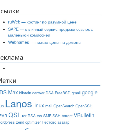
Ссылки
ruWeb — хостинг по разумной цене
SAPE — отличный сервис продажи ссылок с
маленькой комиссией
Webnames — низкие цены на домены
Реклама
Метки
DS Max
google
bilstein
denwer
DSA
FreeBSD
gmail
Lanos
linux
rub
mail
OpenSearch
OpenSSH
QSL
VBulletin
EAR
rar
RSA
rss
SMF
SSH
torrent
ordpress
zend optimizer
Пестово
аватар