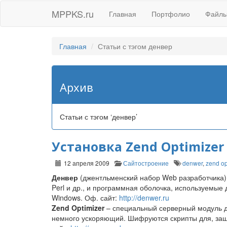
MPPKS.ru
Главная
Портфолио
Файл
Главная
Статьи с тэгом денвер
Архив
Статьи с тэгом ‘денвер’
Установка Zend Optimizer
12 апреля 2009
Сайтостроение
denwer
,
zend op
Денвер
(джентльменский набор Web разработчика)
Perl и др., и программная оболочка, используемые
Windows. Оф. сайт:
http://denwer.ru
Zend Optimizer
– специальный серверный модуль дл
немного ускоряющий. Шифруются скрипты для, защ