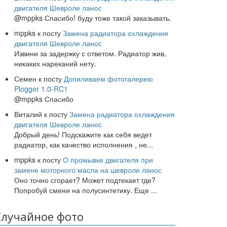
двигателя Шевроле ланос
@mppks Спасибо! буду тоже такой заказывать.
mppks
к посту
Замена радиатора охлаждения
двигателя Шевроле ланос
Извини за задержку с ответом. Радиатор жив,
никаких нареканий нету.
Семен
к посту
Допиливаем фотогалерею
Plogger 1.0-RC1
@mppks Спасибо
Виталий
к посту
Замена радиатора охлаждения
двигателя Шевроле ланос
Добрый день! Подскажите как себя ведет
радиатор, как качество исполнения , не
...
mppks
к посту
О промывке двигателя при
замене моторного масла на шевроле ланос
Оно точно сгорает? Может подтекает где?
Попробуй смени на полусинтетику. Еще
...
Случайное фото