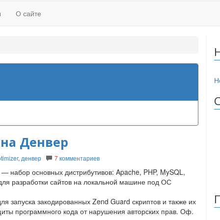
ы
О сайте
Н
 на Денвер
timizer
,
денвер
7
комментариев
 — набор основных дистрибутивов: Apache, PHP, MySQL,
 для разработки сайтов на локальной машине под ОС
я запуска закодированных Zend Guard скриптов и также их
иты программного кода от нарушения авторских прав. Оф.