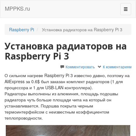
MPPKS.ru
Перек
навиг
Raspberry Pi
Установка радиаторов на Raspberry Pi 3
Установка радиаторов на
Raspberry Pi 3
Комментировать
К комментариям
О сильном нагреве Raspberry Pi 3 известно давно, поэтому на
AliExpress за 0.6$ был заказан комплект радиаторов (1 для
процессора и 1 для USB-LAN контроллера).
Радиаторы выполнены из алюминия, площадь подошвы
радиатора чуть больше площади чипа на который он
устанавливается. Подошва покрыта черным
термоинтерфейсом с неизвестным коэффициентом
теплопроводности.