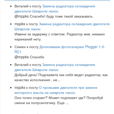
Виталий
к посту
Замена радиатора охлаждения
двигателя Шевроле ланос
@mppks Спасибо! буду тоже такой заказывать.
mppks
к посту
Замена радиатора охлаждения двигателя
Шевроле ланос
Извини за задержку с ответом. Радиатор жив, никаких
нареканий нету.
Семен
к посту
Допиливаем фотогалерею Plogger 1.0-
RC1
@mppks Спасибо
Виталий
к посту
Замена радиатора охлаждения
двигателя Шевроле ланос
Добрый день! Подскажите как себя ведет радиатор, как
качество исполнения , не
...
mppks
к посту
О промывке двигателя при замене
моторного масла на шевроле ланос
Оно точно сгорает? Может подтекает где? Попробуй
смени на полусинтетику. Еще
...