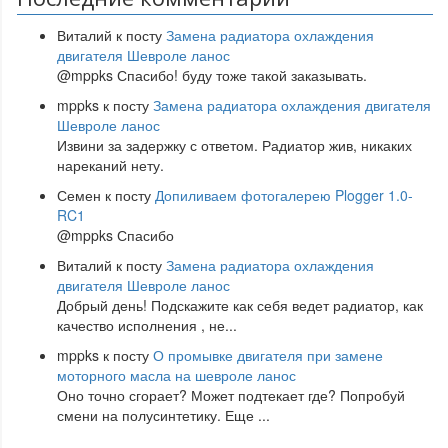
Виталий
к посту
Замена радиатора охлаждения
двигателя Шевроле ланос
@mppks Спасибо! буду тоже такой заказывать.
mppks
к посту
Замена радиатора охлаждения двигателя
Шевроле ланос
Извини за задержку с ответом. Радиатор жив, никаких
нареканий нету.
Семен
к посту
Допиливаем фотогалерею Plogger 1.0-
RC1
@mppks Спасибо
Виталий
к посту
Замена радиатора охлаждения
двигателя Шевроле ланос
Добрый день! Подскажите как себя ведет радиатор, как
качество исполнения , не
...
mppks
к посту
О промывке двигателя при замене
моторного масла на шевроле ланос
Оно точно сгорает? Может подтекает где? Попробуй
смени на полусинтетику. Еще
...