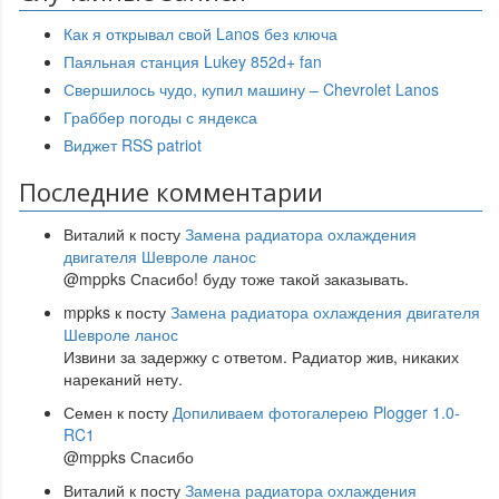
Как я открывал свой Lanos без ключа
Паяльная станция Lukey 852d+ fan
Свершилось чудо, купил машину – Chevrolet Lanos
Граббер погоды с яндекса
Виджет RSS patriot
Последние комментарии
Виталий
к посту
Замена радиатора охлаждения
двигателя Шевроле ланос
@mppks Спасибо! буду тоже такой заказывать.
mppks
к посту
Замена радиатора охлаждения двигателя
Шевроле ланос
Извини за задержку с ответом. Радиатор жив, никаких
нареканий нету.
Семен
к посту
Допиливаем фотогалерею Plogger 1.0-
RC1
@mppks Спасибо
Виталий
к посту
Замена радиатора охлаждения