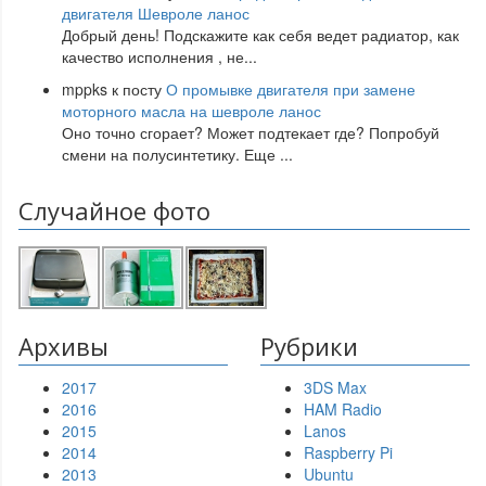
двигателя Шевроле ланос
Добрый день! Подскажите как себя ведет радиатор, как
качество исполнения , не
...
mppks
к посту
О промывке двигателя при замене
моторного масла на шевроле ланос
Оно точно сгорает? Может подтекает где? Попробуй
смени на полусинтетику. Еще
...
Случайное фото
Архивы
Рубрики
2017
3DS Max
2016
HAM Radio
2015
Lanos
2014
Raspberry Pi
2013
Ubuntu