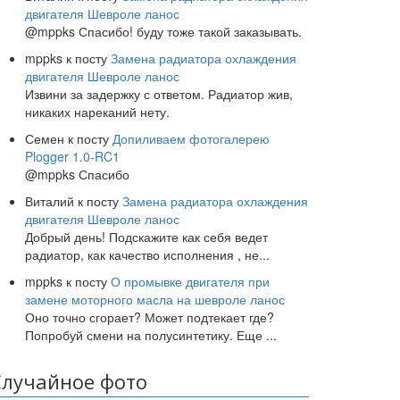
двигателя Шевроле ланос
@mppks Спасибо! буду тоже такой заказывать.
mppks
к посту
Замена радиатора охлаждения
двигателя Шевроле ланос
Извини за задержку с ответом. Радиатор жив,
никаких нареканий нету.
Семен
к посту
Допиливаем фотогалерею
Plogger 1.0-RC1
@mppks Спасибо
Виталий
к посту
Замена радиатора охлаждения
двигателя Шевроле ланос
Добрый день! Подскажите как себя ведет
радиатор, как качество исполнения , не
...
mppks
к посту
О промывке двигателя при
замене моторного масла на шевроле ланос
Оно точно сгорает? Может подтекает где?
Попробуй смени на полусинтетику. Еще
...
Случайное фото