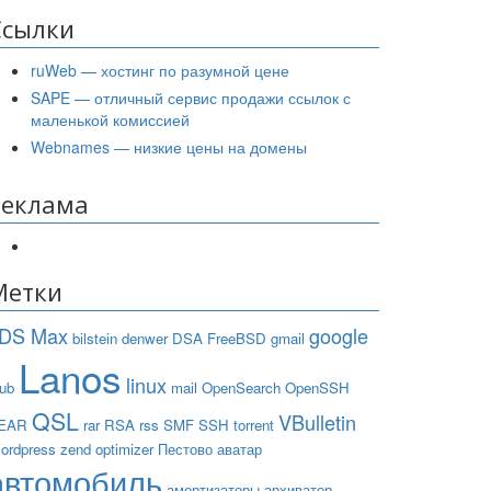
Ссылки
ruWeb — хостинг по разумной цене
SAPE — отличный сервис продажи ссылок с
маленькой комиссией
Webnames — низкие цены на домены
Реклама
Метки
DS Max
google
bilstein
denwer
DSA
FreeBSD
gmail
Lanos
linux
rub
mail
OpenSearch
OpenSSH
QSL
VBulletin
EAR
rar
RSA
rss
SMF
SSH
torrent
ordpress
zend optimizer
Пестово
аватар
автомобиль
амортизаторы
архиватор