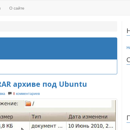
ы
О сайте
Н
RAR архиве под Ubuntu
вка
8
комментариев