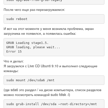
После чего еще раз перезагружаемся:
sudo reboot
И вот на этот моменте у меня возникла проблема, экран
загрузчика не появился, а появилась ошибка:
GRUB Loading stage1.5.

GRUB loading, please wait...

Error 15
Что я делал:
Я загрузился с Live CD Ubunti 9.10 и выполнил следующие
команды:
sudo mount /dev/sda6 /mnt
(где sda6 это раздел / на диске компьютера, список разделов
можно посмотреть командой sudo fdisk -l)
sudo grub-install /dev/sda —root-directory=/mnt