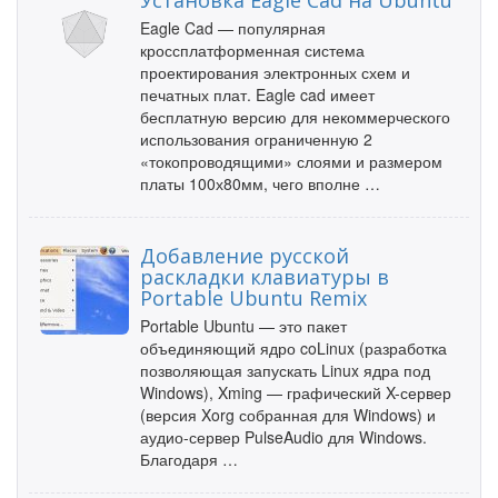
Установка Eagle Cad на Ubuntu
Eagle Cad — популярная
кроссплатформенная система
проектирования электронных схем и
печатных плат. Eagle cad имеет
бесплатную версию для некоммерческого
использования ограниченную 2
«токопроводящими» слоями и размером
платы 100х80мм, чего вполне …
Добавление русской
раскладки клавиатуры в
Portable Ubuntu Remix
Portable Ubuntu — это пакет
объединяющий ядро coLinux (разработка
позволяющая запускать Linux ядра под
Windows), Xming — графический X-сервер
(версия Xorg собранная для Windows) и
аудио-сервер PulseAudio для Windows.
Благодаря …