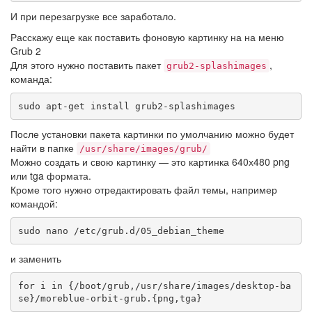
И при перезагрузке все заработало.
Расскажу еще как поставить фоновую картинку на на меню
Grub 2
Для этого нужно поставить пакет
,
grub2-splashimages
команда:
sudo apt-get install grub2-splashimages
После установки пакета картинки по умолчанию можно будет
найти в папке
/usr/share/images/grub/
Можно создать и свою картинку — это картинка 640х480 png
или tga формата.
Кроме того нужно отредактировать файл темы, например
командой:
sudo nano /etc/grub.d/05_debian_theme
и заменить
for i in {/boot/grub,/usr/share/images/desktop-ba
se}/moreblue-orbit-grub.{png,tga}