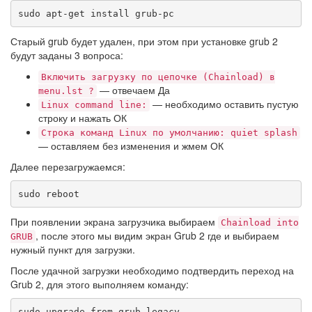
sudo apt-get install grub-pc
Старый grub будет удален, при этом при установке grub 2
будут заданы 3 вопроса:
Включить загрузку по цепочке (Chainload) в
— отвечаем Да
menu.lst ?
— необходимо оставить пустую
Linux command line:
строку и нажать ОК
Строка команд Linux по умолчанию: quiet splash
— оставляем без изменения и жмем ОК
Далее перезагружаемся:
sudo reboot
При появлении экрана загрузчика выбираем
Chainload into
, после этого мы видим экран Grub 2 где и выбираем
GRUB
нужный пункт для загрузки.
После удачной загрузки необходимо подтвердить переход на
Grub 2, для этого выполняем команду:
sudo upgrade-from-grub-legacy