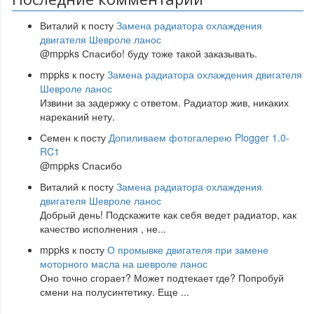
Виталий
к посту
Замена радиатора охлаждения
двигателя Шевроле ланос
@mppks Спасибо! буду тоже такой заказывать.
mppks
к посту
Замена радиатора охлаждения двигателя
Шевроле ланос
Извини за задержку с ответом. Радиатор жив, никаких
нареканий нету.
Семен
к посту
Допиливаем фотогалерею Plogger 1.0-
RC1
@mppks Спасибо
Виталий
к посту
Замена радиатора охлаждения
двигателя Шевроле ланос
Добрый день! Подскажите как себя ведет радиатор, как
качество исполнения , не
...
mppks
к посту
О промывке двигателя при замене
моторного масла на шевроле ланос
Оно точно сгорает? Может подтекает где? Попробуй
смени на полусинтетику. Еще
...