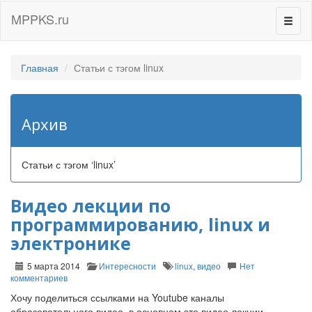
MPPKS.ru
Перек
навиг
Главная
Статьи с тэгом linux
Архив
Статьи с тэгом ‘linux’
Видео лекции по
программированию, linux и
электронике
5 марта 2014
Интересности
linux
,
видео
Нет
комментариев
Хочу поделиться ссылками на Youtube каналы
образовательного видео, в основном это видео лекции