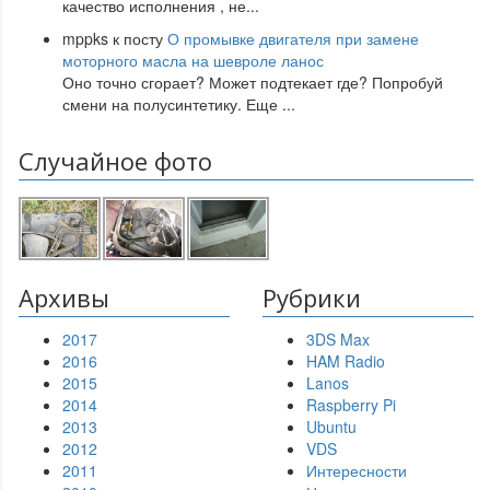
качество исполнения , не
...
mppks
к посту
О промывке двигателя при замене
моторного масла на шевроле ланос
Оно точно сгорает? Может подтекает где? Попробуй
смени на полусинтетику. Еще
...
Случайное фото
Архивы
Рубрики
2017
3DS Max
2016
HAM Radio
2015
Lanos
2014
Raspberry Pi
2013
Ubuntu
2012
VDS
2011
Интересности