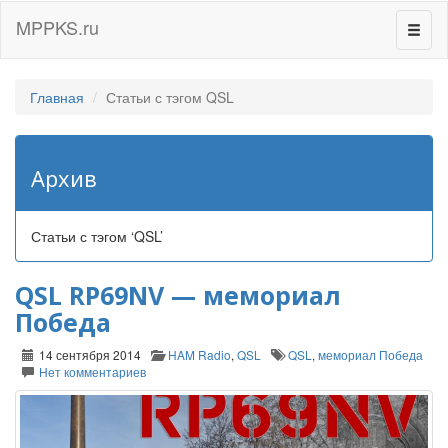
MPPKS.ru
Перек
навиг
Главная
Статьи с тэгом QSL
Архив
Статьи с тэгом ‘QSL’
QSL RP69NV — мемориал
Победа
14 сентября 2014
HAM Radio
,
QSL
QSL
,
мемориал Победа
Нет комментариев