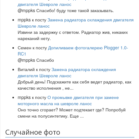
двигателя Шевроле ланос
@mppks Спасибо! буду тоже такой заказывать.
mppks
к посту
Замена радиатора охлаждения двигателя
Шевроле ланос
Извини за задержку с ответом. Радиатор жив, никаких
нареканий нету.
Семен
к посту
Допиливаем фотогалерею Plogger 1.0-
RC1
@mppks Спасибо
Виталий
к посту
Замена радиатора охлаждения
двигателя Шевроле ланос
Добрый день! Подскажите как себя ведет радиатор, как
качество исполнения , не
...
mppks
к посту
О промывке двигателя при замене
моторного масла на шевроле ланос
Оно точно сгорает? Может подтекает где? Попробуй
смени на полусинтетику. Еще
...
Случайное фото