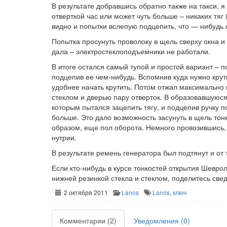
В результате добравшись обратно также на такси, 
отверткой час или может чуть больше – никаких тяг 
видно и попытки вслепую подцепить, что — нибудь 
Попытка просунуть проволоку в щель сверху окна и
дала – электростеклоподъемники не работали.
В итоге остался самый тупой и простой вариант – 
подцепив ее чем-нибудь. Вспомнив куда нужно крут
удобнее начать крутить. Потом отжал максимально в
стеклом и дверью пару отверток. В образовавшуюся
которым пытался зацепить тягу, и подцепив ручку п
больше. Это дало возможность засунуть в щель тонк
образом, еще пол оборота. Немного провозившись, у
нутрии.
В результате ремень генератора был подтянут и о
Если кто-нибудь в курсе тонкостей открытия Шевр
нижней резинкой стекла и стеклом, поделитесь све
2 октября 2011
Lanos
Lanos
,
ключ
Комментарии (2)
Уведомления (0)