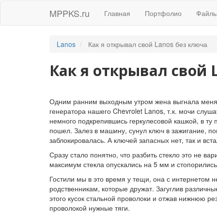
MPPKS.ru
Главная
Портфолио
Файл
Lanos
Как я открывал свой Lanos без ключа
Как я открывал свой 
Одним ранним выходным утром жена выгнала меня
генератора нашего Chevrolet Lanos, т.к. мочи слуша
немного подкрепившись геркулесовой кашкой, в ту 
пошел. Залез в машину, сунул ключ в зажигание, по
заблокировалась. А ключей запасных нет, так и вста
Сразу стало понятно, что разбить стекло это не вар
максимум стекла опускались на 5 мм и стопорились
Гостили мы в это время у тещи, она с интернетом н
родственникам, которые дружат. Загуглив различные
этого кусок стальной проволоки и отжав нижнюю ре
проволокой нужные тяги.