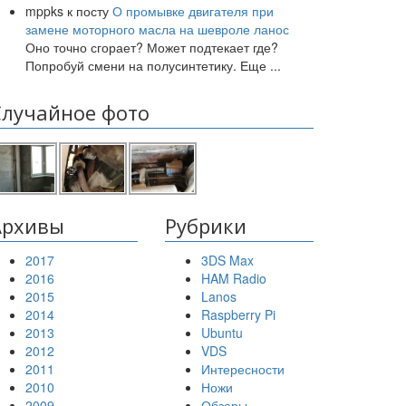
mppks
к посту
О промывке двигателя при
замене моторного масла на шевроле ланос
Оно точно сгорает? Может подтекает где?
Попробуй смени на полусинтетику. Еще
...
Случайное фото
Архивы
Рубрики
2017
3DS Max
2016
HAM Radio
2015
Lanos
2014
Raspberry Pi
2013
Ubuntu
2012
VDS
2011
Интересности
2010
Ножи
2009
Обзоры