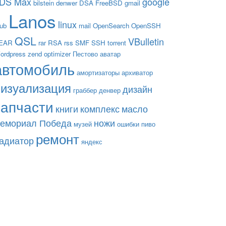
DS Max
google
bilstein
denwer
DSA
FreeBSD
gmail
Lanos
linux
rub
mail
OpenSearch
OpenSSH
QSL
VBulletin
EAR
rar
RSA
rss
SMF
SSH
torrent
ordpress
zend optimizer
Пестово
аватар
автомобиль
амортизаторы
архиватор
визуализация
дизайн
граббер
денвер
запчасти
книги
комплекс
масло
емориал Победа
ножи
музей
ошибки
пиво
ремонт
адиатор
яндекс