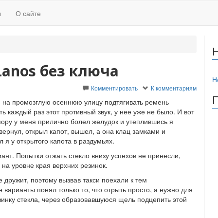
ы
О сайте
Lanos без ключа
Н
Комментировать
К комментариям
 на промозглую осеннюю улицу подтягивать ремень
ть каждый раз этот противный звук, у нее уже не было. И вот
пору у меня прилично болел желудок и утеплившись я
вернул, открыл капот, вышел, а она клац замками и
л я у открытого капота в раздумьях.
иант. Попытки отжать стекло внизу успехов не принесли,
 на уровне края верхних резинок.
е дружит, поэтому вызвав такси поехали к тем
 варианты понял только то, что отрыть просто, а нужно для
зинку стекла, через образовавшуюся щель подцепить этой