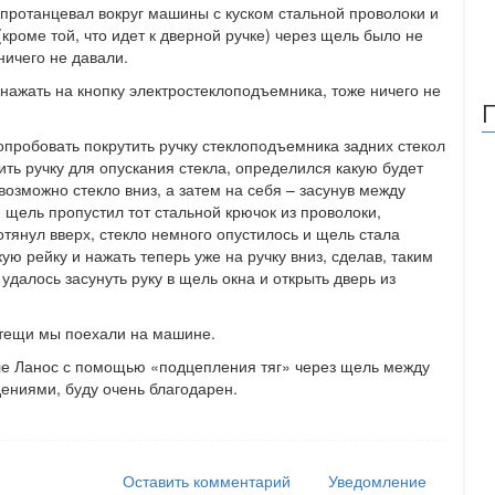
я протанцевал вокруг машины с куском стальной проволоки и
(кроме той, что идет к дверной ручке) через щель было не
ничего не давали.
 нажать на кнопку электростеклоподъемника, тоже ничего не
попробовать покрутить ручку стеклоподъемника задних стекол
ить ручку для опускания стекла, определился какую будет
озможно стекло вниз, а затем на себя – засунув между
 щель пропустил тот стальной крючок из проволоки,
отянул вверх, стекло немного опустилось и щель стала
ую рейку и нажать теперь уже на ручку вниз, сделав, таким
далось засунуть руку в щель окна и открыть дверь из
т тещи мы поехали на машине.
оле Ланос с помощью «подцепления тяг» через щель между
дениями, буду очень благодарен.
Оставить комментарий
Уведомление