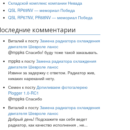
Складской комплекс компании Невада
QSL RP69NV — мемориал Победа
QSL RP67NV, PR68NV — мемориал Победа
Последние комментарии
Виталий
к посту
Замена радиатора охлаждения
двигателя Шевроле ланос
@mppks Спасибо! буду тоже такой заказывать.
mppks
к посту
Замена радиатора охлаждения
двигателя Шевроле ланос
Извини за задержку с ответом. Радиатор жив,
никаких нареканий нету.
Семен
к посту
Допиливаем фотогалерею
Plogger 1.0-RC1
@mppks Спасибо
Виталий
к посту
Замена радиатора охлаждения
двигателя Шевроле ланос
Добрый день! Подскажите как себя ведет
радиатор, как качество исполнения , не
...