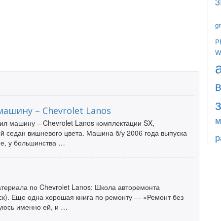
3
g
P
W
ашину – Chevrolet Lanos
м
ил машину – Chevrolet Lanos комплектации SX,
 седан вишневого цвета. Машина б/у 2006 года выпуска
р
ное, у большинства …
териала по Chevrolet Lanos: Школа авторемонта
иск). Еще одна хорошая книга по ремонту — «Ремонт без
зуюсь именно ей, и …