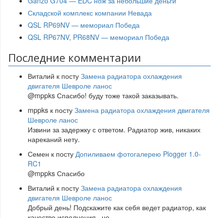
Ganzo G704 — EDC нож за небольшие деньги
Складской комплекс компании Невада
QSL RP69NV — мемориал Победа
QSL RP67NV, PR68NV — мемориал Победа
Последние комментарии
Виталий
к посту
Замена радиатора охлаждения
двигателя Шевроле ланос
@mppks Спасибо! буду тоже такой заказывать.
mppks
к посту
Замена радиатора охлаждения двигателя
Шевроле ланос
Извини за задержку с ответом. Радиатор жив, никаких
нареканий нету.
Семен
к посту
Допиливаем фотогалерею Plogger 1.0-
RC1
@mppks Спасибо
Виталий
к посту
Замена радиатора охлаждения
двигателя Шевроле ланос
Добрый день! Подскажите как себя ведет радиатор, как
качество исполнения , не
...