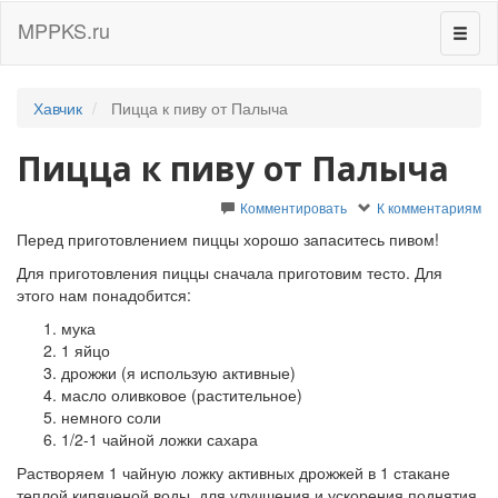
MPPKS.ru
Перек
навиг
Хавчик
Пицца к пиву от Палыча
Пицца к пиву от Палыча
Комментировать
К комментариям
Перед приготовлением пиццы хорошо запаситесь пивом!
Для приготовления пиццы сначала приготовим тесто. Для
этого нам понадобится:
мука
1 яйцо
дрожжи (я использую активные)
масло оливковое (растительное)
немного соли
1/2-1 чайной ложки сахара
Растворяем 1 чайную ложку активных дрожжей в 1 стакане
теплой кипяченой воды, для улучшения и ускорения поднятия