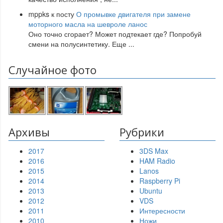
mppks
к посту
О промывке двигателя при замене
моторного масла на шевроле ланос
Оно точно сгорает? Может подтекает где? Попробуй
смени на полусинтетику. Еще
...
Случайное фото
Архивы
Рубрики
2017
3DS Max
2016
HAM Radio
2015
Lanos
2014
Raspberry Pi
2013
Ubuntu
2012
VDS
2011
Интересности
2010
Ножи