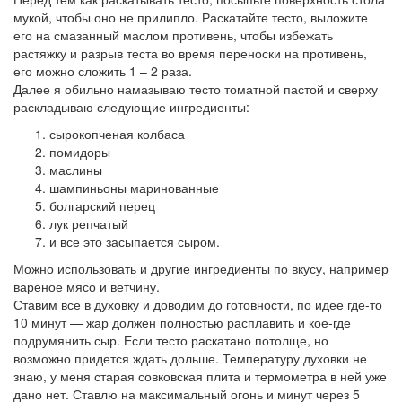
мукой, чтобы оно не прилипло. Раскатайте тесто, выложите
его на смазанный маслом противень, чтобы избежать
растяжку и разрыв теста во время переноски на противень,
его можно сложить 1 – 2 раза.
Далее я обильно намазываю тесто томатной пастой и сверху
раскладываю следующие ингредиенты:
сырокопченая колбаса
помидоры
маслины
шампиньоны маринованные
болгарский перец
лук репчатый
и все это засыпается сыром.
Можно использовать и другие ингредиенты по вкусу, например
вареное мясо и ветчину.
Ставим все в духовку и доводим до готовности, по идее где-то
10 минут — жар должен полностью расплавить и кое-где
подрумянить сыр. Если тесто раскатано потолще, но
возможно придется ждать дольше. Температуру духовки не
знаю, у меня старая совковская плита и термометра в ней уже
дано нет. Ставлю на максимальный огонь и минут через 5