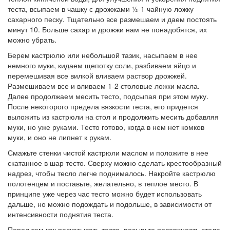
теста, всыпаем в чашку с дрожжами ½-1 чайную ложку
сахарного песку. Тщательно все размешаем и даем постоять
минут 10. Больше сахар и дрожжи нам не понадобятся, их
можно убрать.
Берем кастрюлю или небольшой тазик, насыпаем в нее
немного муки, кидаем щепотку соли, разбиваем яйцо и
перемешивая все вилкой вливаем раствор дрожжей.
Размешиваем все и вливаем 1-2 столовые ложки масла.
Далее продолжаем месить тесто, подсыпая при этом муку.
После некоторого предела вязкости теста, его придется
выложить из кастрюли на стол и продолжить месить добавляя
муки, но уже руками. Тесто готово, когда в нем нет комков
муки, и оно не липнет к рукам.
Смажьте стенки чистой кастрюли маслом и положите в нее
скатанное в шар тесто. Сверху можно сделать крестообразный
надрез, чтобы тесло легче поднималось. Накройте кастрюлю
полотенцем и поставьте, желательно, в теплое место. В
принципе уже через час тесто можно будет использовать
дальше, но можно подождать и подольше, в зависимости от
интенсивности поднятия теста.
Перед тем как раскатывать тесто, посыпьте поверхность стола