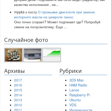
качество исполнения , не
...
mppks
к посту
О промывке двигателя при замене
моторного масла на шевроле ланос
Оно точно сгорает? Может подтекает где? Попробуй
смени на полусинтетику. Еще
...
Случайное фото
Архивы
Рубрики
2017
3DS Max
2016
HAM Radio
2015
Lanos
2014
Raspberry Pi
2013
Ubuntu
2012
VDS
2011
Интересности