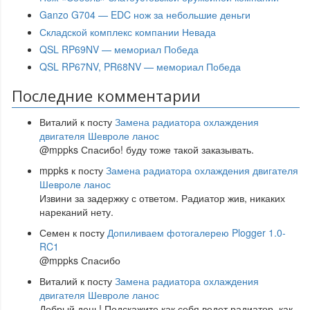
Ganzo G704 — EDC нож за небольшие деньги
Складской комплекс компании Невада
QSL RP69NV — мемориал Победа
QSL RP67NV, PR68NV — мемориал Победа
Последние комментарии
Виталий
к посту
Замена радиатора охлаждения
двигателя Шевроле ланос
@mppks Спасибо! буду тоже такой заказывать.
mppks
к посту
Замена радиатора охлаждения двигателя
Шевроле ланос
Извини за задержку с ответом. Радиатор жив, никаких
нареканий нету.
Семен
к посту
Допиливаем фотогалерею Plogger 1.0-
RC1
@mppks Спасибо
Виталий
к посту
Замена радиатора охлаждения
двигателя Шевроле ланос
Добрый день! Подскажите как себя ведет радиатор, как