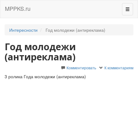
MPPKS.ru
Перек
навиг
Интересности
Год молодежи (антиреклама)
Год молодежи
(антиреклама)
Комментировать
К комментариям
3 ролика Года молодежи (антиреклама)