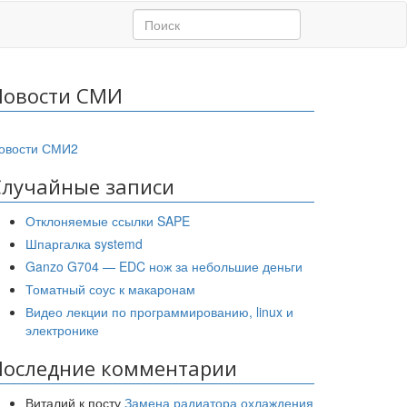
Новости СМИ
овости СМИ2
Случайные записи
Отклоняемые ссылки SAPE
Шпаргалка systemd
Ganzo G704 — EDC нож за небольшие деньги
Томатный соус к макаронам
Видео лекции по программированию, linux и
электронике
Последние комментарии
Виталий
к посту
Замена радиатора охлаждения