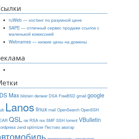
Ссылки
ruWeb — хостинг по разумной цене
SAPE — отличный сервис продажи ссылок с
маленькой комиссией
Webnames — низкие цены на домены
Реклама
Метки
DS Max
google
bilstein
denwer
DSA
FreeBSD
gmail
Lanos
linux
rub
mail
OpenSearch
OpenSSH
QSL
VBulletin
EAR
rar
RSA
rss
SMF
SSH
torrent
ordpress
zend optimizer
Пестово
аватар
автомобиль
амортизаторы
архиватор