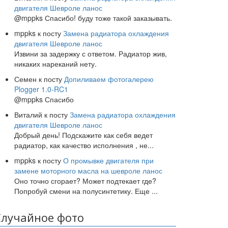
двигателя Шевроле ланос
@mppks Спасибо! буду тоже такой заказывать.
mppks
к посту
Замена радиатора охлаждения
двигателя Шевроле ланос
Извини за задержку с ответом. Радиатор жив,
никаких нареканий нету.
Семен
к посту
Допиливаем фотогалерею
Plogger 1.0-RC1
@mppks Спасибо
Виталий
к посту
Замена радиатора охлаждения
двигателя Шевроле ланос
Добрый день! Подскажите как себя ведет
радиатор, как качество исполнения , не
...
mppks
к посту
О промывке двигателя при
замене моторного масла на шевроле ланос
Оно точно сгорает? Может подтекает где?
Попробуй смени на полусинтетику. Еще
...
Случайное фото