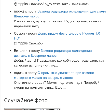
@mppks Спасибо! буду тоже такой заказывать.
mppks
к посту
Замена радиатора охлаждения двигателя
Шевроле ланос
Извини за задержку с ответом. Радиатор жив, никаких
нареканий нету.
Семен
к посту
Допиливаем фотогалерею Plogger 1.0-
RC1
@mppks Спасибо
Виталий
к посту
Замена радиатора охлаждения
двигателя Шевроле ланос
Добрый день! Подскажите как себя ведет радиатор, как
качество исполнения , не
...
mppks
к посту
О промывке двигателя при замене
моторного масла на шевроле ланос
Оно точно сгорает? Может подтекает где? Попробуй
смени на полусинтетику. Еще
...
Случайное фото